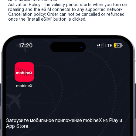
Activation Policy: The validity period starts when you turn on
roaming and the eSIM connects to any supported network.
Cancellation policy: Order can not be cancelled or refunded
once the "install eSIM" button is clicked.
Наша компания
Необходимая
информация
О нас
Загрузите мобильное приложение mobineX из Play и
Правила и Условия
App Store.
Наши сервисы
Политика
Получить SIM-карту