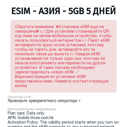
ESIM - АЗИЯ - 5GB 5 ДНЕЙ
Обратите внимание: ❌Установка eSIM ещё не
завершена❌ 👉 Для установки отсканируйте QR-
код ниже на своем мобильном устройстве, чтобы
начать пользоваться интернетом 👉 Пакет eSIM
активируется сразу после установки, поэтому,
чтобы не терять дни, активируйте его за
несколько часов до вылета 👉 Каждая eSIM
устанавливается только один раз, поэтому её
нельзя восстановить или перенести на другое
устройство. В таких случаях необходимо
зарегистрировать новую eSIM. ✅
Видеоинструкция по установке eSIM
представлена ниже. Нажмите соответствующую
кнопку
Оператор сети
Проверьте приоритетного оператора >
Дополнительная информация
Plan type: Data only
APN: mobile.three.com.hk
Activation Policy: The validity period starts when you turn on
roaming and the eSIM connects to any supported network.