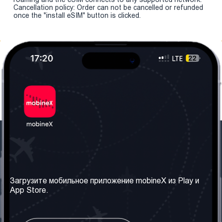
Cancellation policy: Order can not be cancelled or refunded
once the "install eSIM" button is clicked.
Наша компания
Необходимая
информация
О нас
Загрузите мобильное приложение mobineX из Play и
Правила и Условия
App Store.
Наши сервисы
Политика
Получить SIM-карту
конфиденциальности