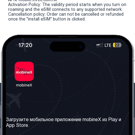
Activation Policy: The validity period starts when you turn on
roaming and the eSIM connects to any supported network.
Cancellation policy: Order can not be cancelled or refunded
once the "install eSIM" button is clicked.
Наша компания
Необходимая
информация
О нас
Загрузите мобильное приложение mobineX из Play и
Правила и Условия
App Store.
Наши сервисы
Политика
Получить SIM-карту