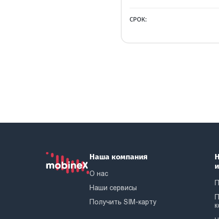
СРОК:
Наша компания
Н
О нас
П
Наши сервисы
П
Получить SIM-карту
к