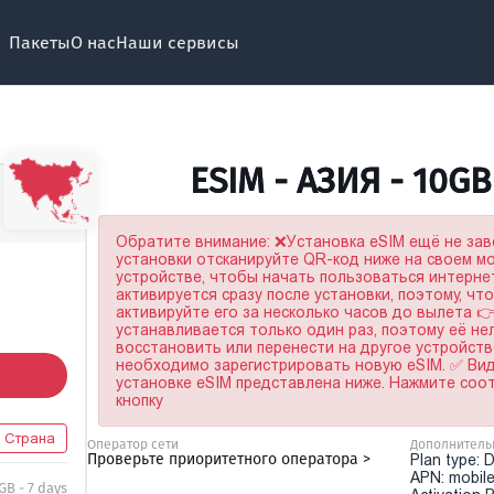
Пакеты
О нас
Наши сервисы
ESIM - АЗИЯ - 10G
Обратите внимание: ❌Установка eSIM ещё не за
установки отсканируйте QR-код ниже на своем 
устройстве, чтобы начать пользоваться интерне
активируется сразу после установки, поэтому, чт
активируйте его за несколько часов до вылета 
устанавливается только один раз, поэтому её не
восстановить или перенести на другое устройство
необходимо зарегистрировать новую eSIM. ✅ Ви
установке eSIM представлена ниже. Нажмите со
кнопку
4 Страна
Оператор сети
Дополнитель
Проверьте приоритетного оператора >
Plan type: 
APN: mobile
GB - 7 days