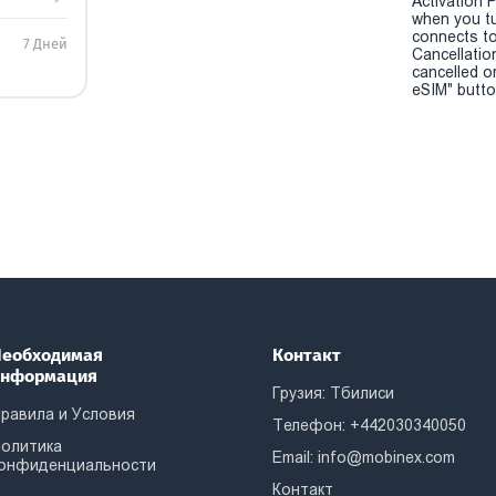
Activation P
when you t
connects to
7 Дней
Cancellatio
cancelled o
eSIM" button
еобходимая
Контакт
информация
Грузия: Тбилиси
равила и Условия
Телефон: +442030340050
олитика
Email:
info@mobinex.com
онфиденциальности
Контакт