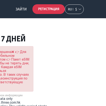
ЗАЙТИ
РЕГИСТРАЦИЯ
RU
$
B 7 ДНЕЙ
вершена❌ 👉 Для
мобильном
том 👉 Пакет eSIM
обы не терять дни,
 Каждая eSIM
льзя
. В таких случаях
деоинструкция по
ответствующую
ная информация
Data only
.three.com.hk