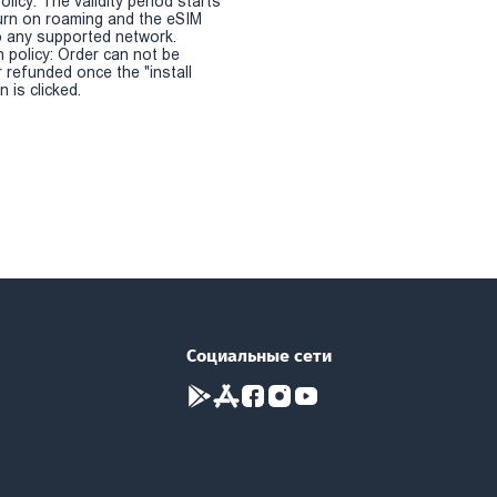
olicy: The validity period starts
urn on roaming and the eSIM
 any supported network.
n policy: Order can not be
r refunded once the "install
 is clicked.
Социальные сети