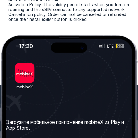
Activation Policy: The validity period starts when you turn on
roaming and the eSIM connects to any supported network.
Cancellation policy: Order can not be cancelled or refunded
once the "install eSIM" button is clicked.
Наша компания
Необходимая
информация
О нас
Загрузите мобильное приложение mobineX из Play и
Правила и Условия
App Store.
Наши сервисы
Политика
Получить SIM-карту