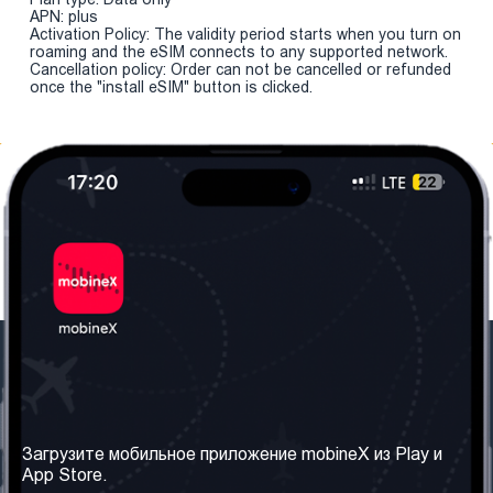
APN: plus
Activation Policy: The validity period starts when you turn on
roaming and the eSIM connects to any supported network.
Cancellation policy: Order can not be cancelled or refunded
once the "install eSIM" button is clicked.
Наша компания
Необходимая
информация
О нас
Загрузите мобильное приложение mobineX из Play и
Правила и Условия
App Store.
Наши сервисы