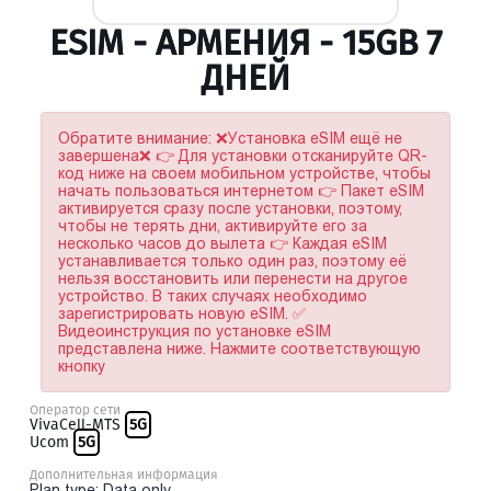
ESIM - АРМЕНИЯ - 15GB 7
ДНЕЙ
Обратите внимание: ❌Установка eSIM ещё не
завершена❌ 👉 Для установки отсканируйте QR-
код ниже на своем мобильном устройстве, чтобы
начать пользоваться интернетом 👉 Пакет eSIM
активируется сразу после установки, поэтому,
чтобы не терять дни, активируйте его за
несколько часов до вылета 👉 Каждая eSIM
устанавливается только один раз, поэтому её
нельзя восстановить или перенести на другое
устройство. В таких случаях необходимо
зарегистрировать новую eSIM. ✅
Видеоинструкция по установке eSIM
представлена ниже. Нажмите соответствующую
кнопку
Оператор сети
VivaCell-MTS
5G
Ucom
5G
Дополнительная информация
Plan type: Data only