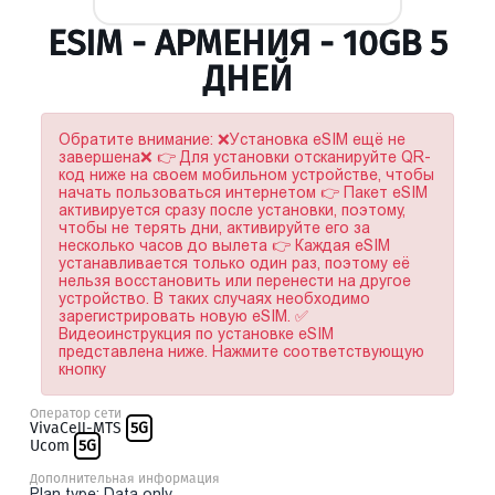
ESIM - АРМЕНИЯ - 10GB 5
ДНЕЙ
Обратите внимание: ❌Установка eSIM ещё не
завершена❌ 👉 Для установки отсканируйте QR-
код ниже на своем мобильном устройстве, чтобы
начать пользоваться интернетом 👉 Пакет eSIM
активируется сразу после установки, поэтому,
чтобы не терять дни, активируйте его за
несколько часов до вылета 👉 Каждая eSIM
устанавливается только один раз, поэтому её
нельзя восстановить или перенести на другое
устройство. В таких случаях необходимо
зарегистрировать новую eSIM. ✅
Видеоинструкция по установке eSIM
представлена ниже. Нажмите соответствующую
кнопку
Оператор сети
VivaCell-MTS
5G
Ucom
5G
Дополнительная информация
Plan type: Data only