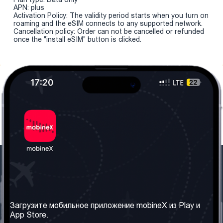
APN: plus
Activation Policy: The validity period starts when you turn on
roaming and the eSIM connects to any supported network.
Cancellation policy: Order can not be cancelled or refunded
once the "install eSIM" button is clicked.
Наша компания
Необходимая
информация
О нас
Загрузите мобильное приложение mobineX из Play и
Правила и Условия
App Store.
Наши сервисы