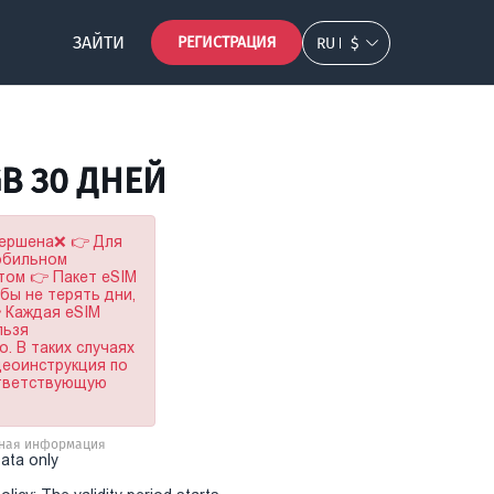
ЗАЙТИ
РЕГИСТРАЦИЯ
RU
$
GB 30 ДНЕЙ
вершена❌ 👉 Для
мобильном
том 👉 Пакет eSIM
обы не терять дни,
 Каждая eSIM
льзя
. В таких случаях
деоинструкция по
ответствующую
ная информация
Data only