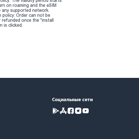
olicy: The validity period starts
urn on roaming and the eSIM
 any supported network.
n policy: Order can not be
r refunded once the "install
 is clicked.
Социальные сети