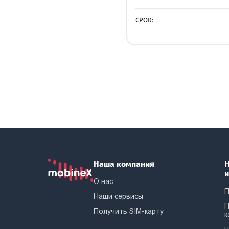
СРОК:
Наша компания
Н
О нас
П
Наши сервисы
П
Получить SIM-карту
к