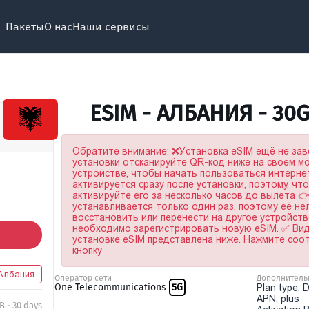
Пакеты
О нас
Наши сервисы
ESIM - АЛБАНИЯ - 30
Обратите внимание: ❌Установка eSIM ещё не за
установки отсканируйте QR-код ниже на своем 
устройстве, чтобы начать пользоваться интерне
активируется сразу после установки, поэтому, чт
активируйте его за несколько часов до вылета 
устанавливается только один раз, поэтому её не
восстановить или перенести на другое устройство
необходимо зарегистрировать новую eSIM. ✅ Ви
установке eSIM представлена ниже. Нажмите со
кнопку
Албания
Оператор сети
Дополнитель
One Telecommunications
5G
Plan type: 
APN: plus
B - 30 days