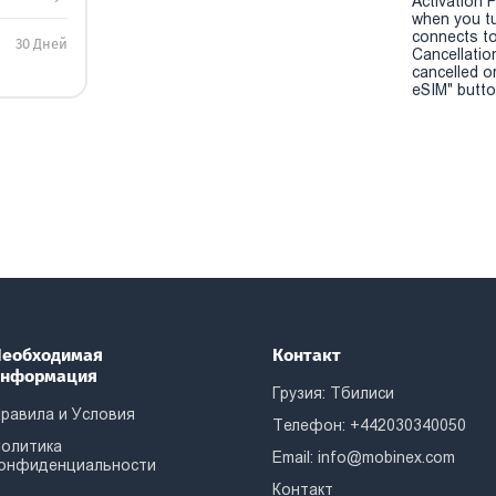
Activation P
when you t
connects to
30 Дней
Cancellatio
cancelled o
eSIM" button
еобходимая
Контакт
информация
Грузия: Тбилиси
равила и Условия
Телефон: +442030340050
олитика
Email:
info@mobinex.com
онфиденциальности
Контакт