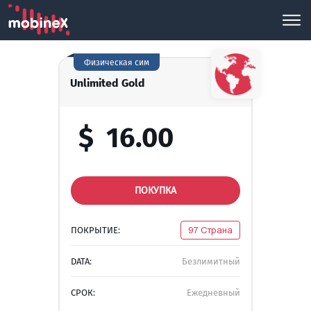
Физическая сим
Unlimited Gold
$
16.00
ПОКУПКА
ПОКРЫТИЕ:
97 Страна
DATA:
Безлимитный
СРОК:
Ежедневный