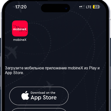
Наша компания
Необходимая
информация
О нас
Загрузите мобильное приложение mobineX из Play и
Правила и Условия
App Store.
Наши сервисы
Политика
Получить SIM-карту
конфиденциальности
Часто задаваемые
вопросы
Контакт
Социальные сети