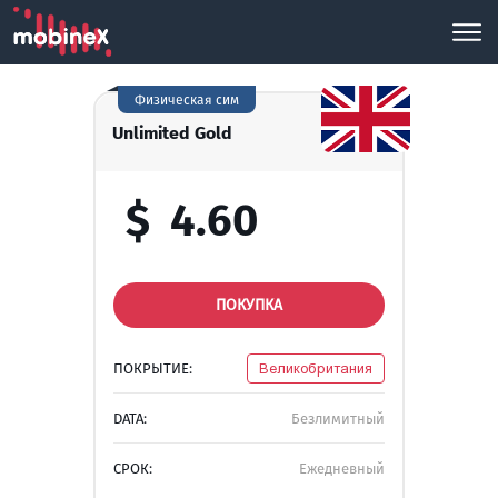
Физическая сим
Unlimited Gold
$
4.60
ПОКУПКА
ПОКРЫТИЕ:
Великобритания
DATA:
Безлимитный
СРОК:
Ежедневный