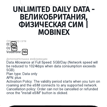
UNLIMITED DAILY DATA -
ВЕЛИКОБРИТАНИЯ,
ФИЗИЧЕСКАЯ СИМ |
MOBINEX
Оператор сети
EE
5G
O2
5G
Vodafone
5G
Дополнительная информация
Data Allowance at Full Speed: 5GB/Day (Network speed will
be reduced to 1024kbps when data consumption exceeds
5GB).
Plan type: Data only
APN: plus
Activation Policy: The validity period starts when you turn on
roaming and the eSIM connects to any supported network.
Cancellation policy: Order can not be cancelled or refunded
once the "install eSIM" button is clicked.