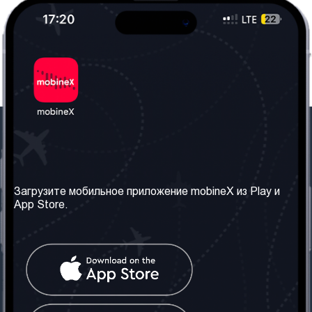
Наша компания
Необходимая
информация
О нас
Загрузите мобильное приложение mobineX из Play и
Правила и Условия
App Store.
Наши сервисы
Политика
Получить SIM-карту
конфиденциальности
Часто задаваемые
вопросы
Контакт
Социальные сети