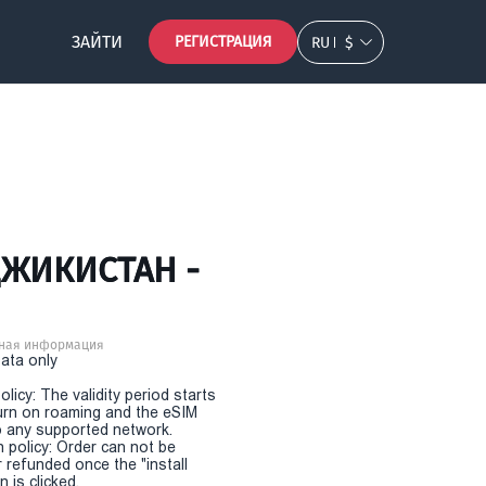
ЗАЙТИ
РЕГИСТРАЦИЯ
RU
$
ДЖИКИСТАН -
ная информация
Data only
olicy: The validity period starts
urn on roaming and the eSIM
 any supported network.
n policy: Order can not be
r refunded once the "install
 is clicked.