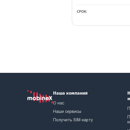
СРОК:
Наша компания
Н
О нас
П
Наши сервисы
П
Получить SIM-карту
к