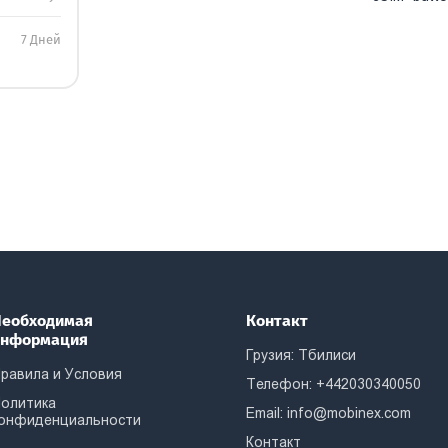
7 Дней
еобходимая
Контакт
информация
Грузия: Тбилиси
равила и Условия
Телефон: +442030340050
олитика
Email:
info@mobinex.com
онфиденциальности
Контакт