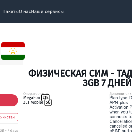
Пакеты
О нас
Наши сервисы
ФИЗИЧЕСКАЯ СИМ - ТА
3GB 7 ДНЕЙ
Оператор сети
Дополнитель
MegaFon
LTE
Plan type: 
ZET Mobile
5G
APN: plus
Activation P
when you t
connects to
икистан
Cancellatio
cancelled o
 GB - 7 days
eSIM" button