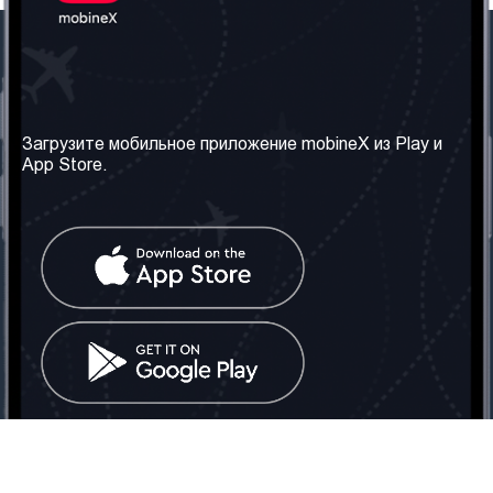
Наша компания
Необходимая
информация
О нас
Загрузите мобильное приложение mobineX из Play и
Правила и Условия
App Store.
Наши сервисы
Политика
Получить SIM-карту
конфиденциальности
Часто задаваемые
вопросы
Контакт
Социальные сети
Грузия: Тбилиси
Телефон: +442030340050
Email:
info@mobinex.com
Контакт