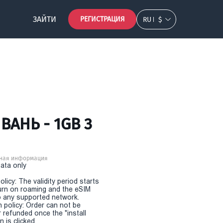
ЗАЙТИ
РЕГИСТРАЦИЯ
RU
$
ВАНЬ - 1GB 3
ная информация
Data only
olicy: The validity period starts
urn on roaming and the eSIM
 any supported network.
n policy: Order can not be
r refunded once the "install
 is clicked.