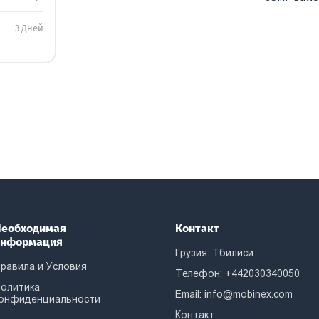
3 Дней
еобходимая
Контакт
информация
Грузия: Тбилиси
равила и Условия
Телефон: +442030340050
олитика
Email:
info@mobinex.com
онфиденциальности
Контакт