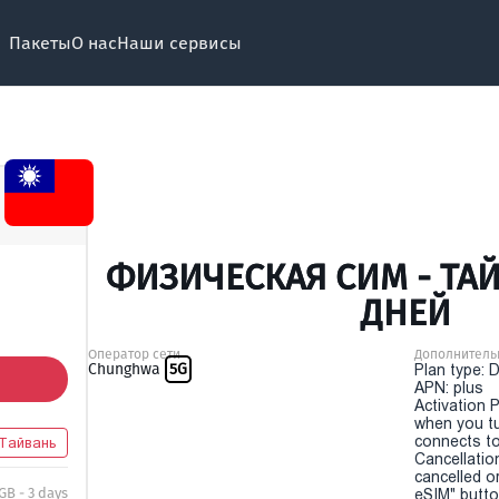
Пакеты
О нас
Наши сервисы
ФИЗИЧЕСКАЯ СИМ - ТАЙ
ДНЕЙ
Оператор сети
Дополнитель
Chunghwa
5G
Plan type: 
APN: plus
Activation P
when you t
connects to
Тайвань
Cancellatio
cancelled o
 GB - 3 days
eSIM" button