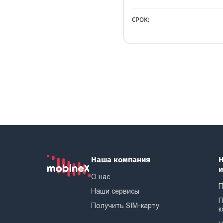
СРОК:
Наша компания
Н
О нас
П
Наши сервисы
П
Получить SIM-карту
к