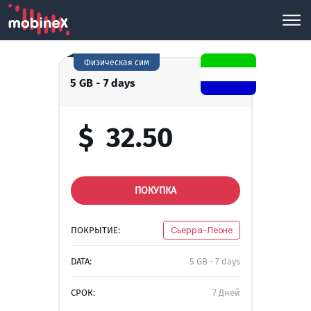
Физическая сим
5 GB - 7 days
$
32.50
ПОКУПКА
ПОКРЫТИЕ:
Сьерра-Леоне
DATA:
5 GB - 7 days
СРОК:
7 Дней