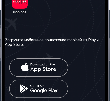
Наша компания
Необходимая
информация
О нас
Загрузите мобильное приложение mobineX из Play и
Правила и Условия
App Store.
Наши сервисы
Политика
Получить SIM-карту
конфиденциальности
Часто задаваемые
вопросы
Контакт
Социальные сети
Грузия: Тбилиси
Телефон: +442030340050
Email:
info@mobinex.com
Контакт