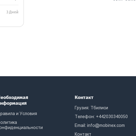
3 Дней
еобходимая
Контакт
информация
Грузия: Тбилиси
равила и Условия
Телефон: +442030340050
олитика
Email:
info@mobinex.com
онфиденциальности
Контакт