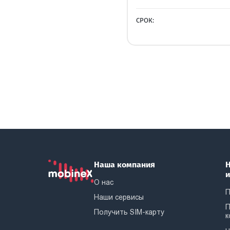
СРОК:
Наша компания
Н
О нас
П
Наши сервисы
П
Получить SIM-карту
к