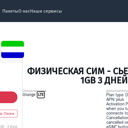
Пакеты
О нас
Наши сервисы
ФИЗИЧЕСКАЯ СИМ - СЬЕ
1GB 3 ДНЕЙ
Оператор сети
Дополнитель
Orange
LTE
Plan type: 
APN: plus
Activation P
when you t
connects to
а-Леоне
Cancellatio
cancelled o
 GB - 3 days
eSIM" button