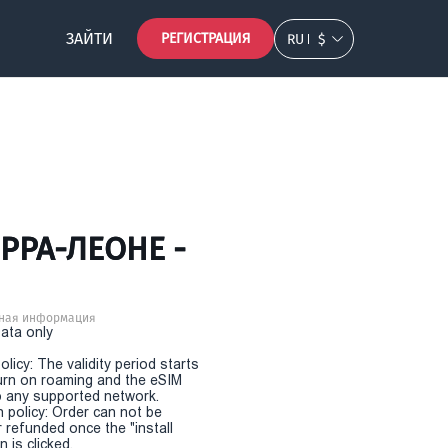
ЗАЙТИ
РЕГИСТРАЦИЯ
RU
$
РРА-ЛЕОНЕ -
ная информация
Data only
olicy: The validity period starts
urn on roaming and the eSIM
 any supported network.
n policy: Order can not be
r refunded once the "install
 is clicked.