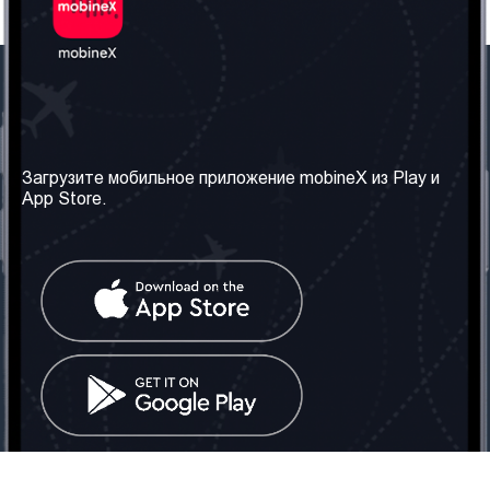
Наша компания
Необходимая
информация
О нас
Загрузите мобильное приложение mobineX из Play и
Правила и Условия
App Store.
Наши сервисы
Политика
Получить SIM-карту
конфиденциальности
Часто задаваемые
вопросы
Контакт
Социальные сети
Грузия: Тбилиси
Телефон: +442030340050
Email:
info@mobinex.com
Контакт