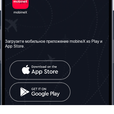
Наша компания
Необходимая
информация
О нас
Загрузите мобильное приложение mobineX из Play и
Правила и Условия
App Store.
Наши сервисы
Политика
Получить SIM-карту
конфиденциальности
Часто задаваемые
вопросы
Контакт
Социальные сети
Грузия: Тбилиси
Телефон: +442030340050
Email:
info@mobinex.com
Контакт