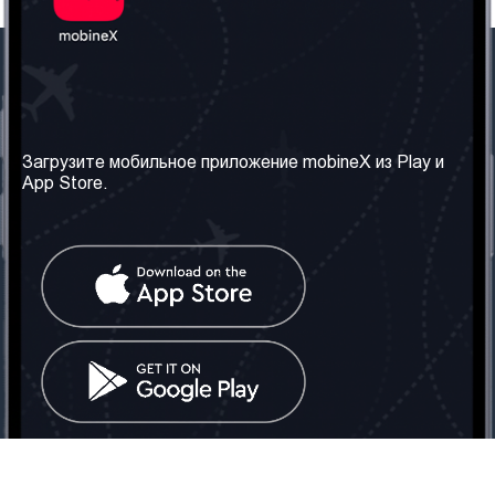
Наша компания
Необходимая
информация
О нас
Загрузите мобильное приложение mobineX из Play и
Правила и Условия
App Store.
Наши сервисы
Политика
Получить SIM-карту
конфиденциальности
Часто задаваемые
вопросы
Контакт
Социальные сети
Грузия: Тбилиси
Телефон: +442030340050
Email:
info@mobinex.com
Контакт