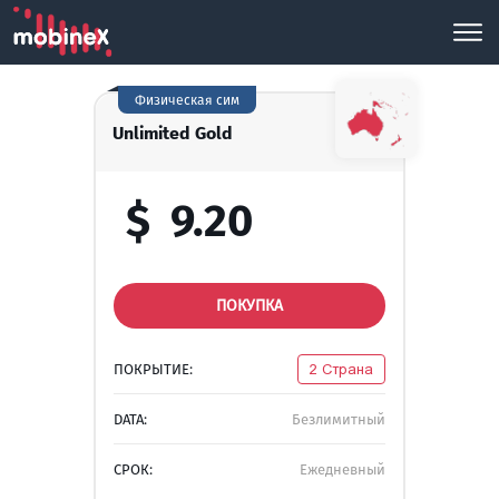
Физическая сим
Unlimited Gold
$
9.20
ПОКУПКА
ПОКРЫТИЕ:
2 Страна
DATA:
Безлимитный
СРОК:
Ежедневный