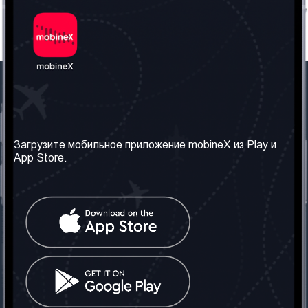
Наша компания
Необходимая
информация
О нас
Загрузите мобильное приложение mobineX из Play и
Правила и Условия
App Store.
Наши сервисы
Политика
Получить SIM-карту
конфиденциальности
Часто задаваемые
вопросы
Контакт
Социальные сети
Грузия: Тбилиси
Телефон: +442030340050