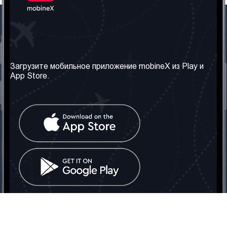
Наша компания
Необходимая
информация
О нас
Загрузите мобильное приложение mobineX из Play и
Правила и Условия
App Store.
Наши сервисы
Политика
Получить SIM-карту
конфиденциальности
Часто задаваемые
вопросы
Контакт
Социальные сети
Грузия: Тбилиси
Телефон: +442030340050
Email:
info@mobinex.com
Контакт