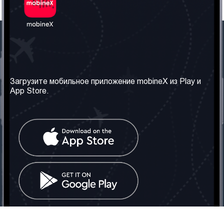
Наша компания
Необходимая
информация
О нас
Загрузите мобильное приложение mobineX из Play и
Правила и Условия
App Store.
Наши сервисы
Политика
Получить SIM-карту
конфиденциальности
Часто задаваемые
вопросы
Контакт
Социальные сети
Грузия: Тбилиси
Телефон: +442030340050
Email:
info@mobinex.com
Контакт