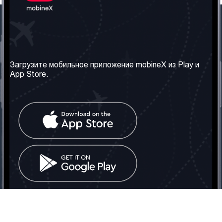
Наша компания
Необходимая
информация
О нас
Загрузите мобильное приложение mobineX из Play и
Правила и Условия
App Store.
Наши сервисы
Политика
Получить SIM-карту
конфиденциальности
Часто задаваемые
вопросы
Контакт
Социальные сети
Грузия: Тбилиси
Телефон: +442030340050
Email:
info@mobinex.com
Контакт