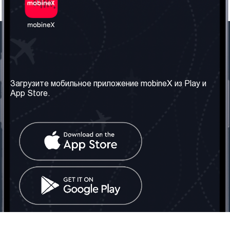
Наша компания
Необходимая
информация
О нас
Загрузите мобильное приложение mobineX из Play и
Правила и Условия
App Store.
Наши сервисы
Политика
Получить SIM-карту
конфиденциальности
Часто задаваемые
вопросы
Контакт
Социальные сети
Грузия: Тбилиси
Телефон: +442030340050
Email:
info@mobinex.com
Контакт