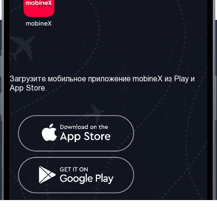
Наша компания
Необходимая
информация
О нас
Загрузите мобильное приложение mobineX из Play и
Правила и Условия
App Store.
Наши сервисы
Политика
Получить SIM-карту
конфиденциальности
Часто задаваемые
вопросы
Контакт
Социальные сети
Грузия: Тбилиси
Телефон: +442030340050
Email:
info@mobinex.com
Контакт