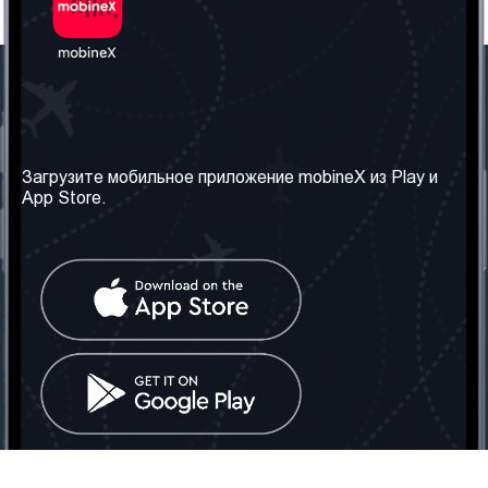
Наша компания
Необходимая
информация
О нас
Загрузите мобильное приложение mobineX из Play и
Правила и Условия
App Store.
Наши сервисы
Политика
Получить SIM-карту
конфиденциальности
Часто задаваемые
вопросы
Контакт
Социальные сети
Грузия: Тбилиси
Телефон: +442030340050
Email:
info@mobinex.com
Контакт