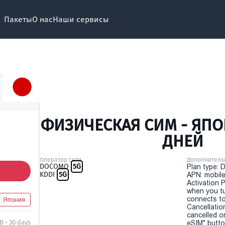
Пакеты
О нас
Наши сервисы
ФИЗИЧЕСКАЯ СИМ - ЯПОН
ДНЕЙ
Оператор сети
Дополнитель
DOCOMO
5G
Plan type: 
KDDI
5G
APN: mobile
Activation P
when you t
connects to
Япония
Cancellatio
cancelled o
B - 30 days
eSIM" button