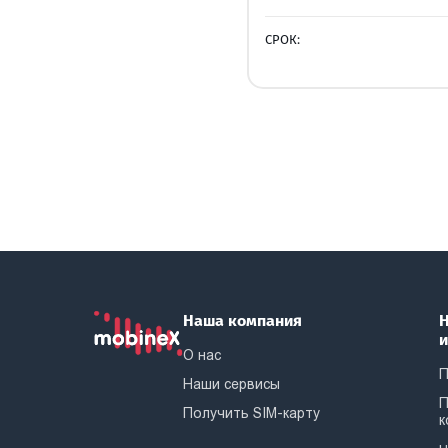
СРОК:
Наша компания
Н
О нас
П
Наши сервисы
П
Получить SIM-карту
к