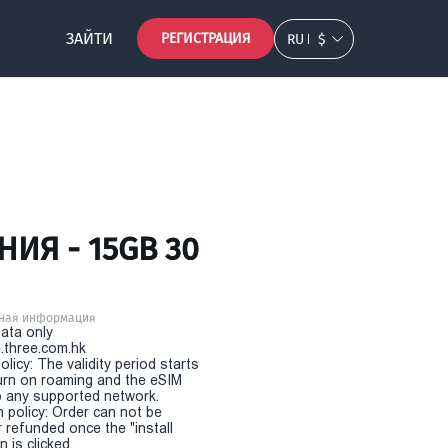
ЗАЙТИ
РЕГИСТРАЦИЯ
RU
$
ИЯ - 15GB 30
ная информация
Data only
.three.com.hk
olicy: The validity period starts
urn on roaming and the eSIM
 any supported network.
n policy: Order can not be
r refunded once the "install
 is clicked.