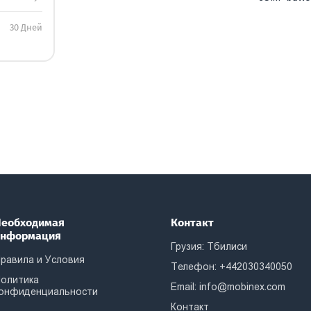
30 Дней
еобходимая
Контакт
информация
Грузия: Тбилиси
равила и Условия
Телефон: +442030340050
олитика
Email:
info@mobinex.com
онфиденциальности
Контакт