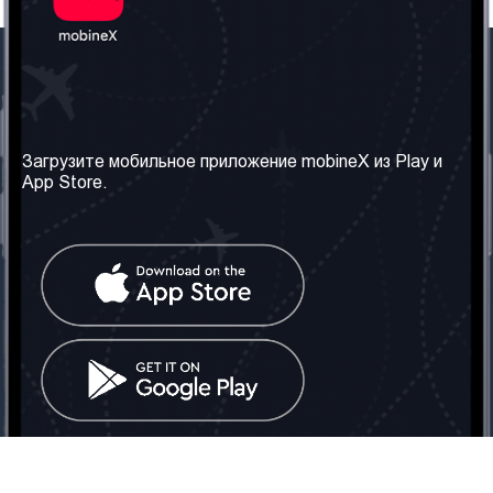
Наша компания
Необходимая
информация
О нас
Загрузите мобильное приложение mobineX из Play и
Правила и Условия
App Store.
Наши сервисы
Политика
Получить SIM-карту
конфиденциальности
Часто задаваемые
вопросы
Контакт
Социальные сети
Грузия: Тбилиси
Телефон: +442030340050
Email:
info@mobinex.com
Контакт