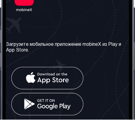
Наша компания
Необходимая
информация
О нас
Загрузите мобильное приложение mobineX из Play и
Правила и Условия
App Store.
Наши сервисы
Политика
Получить SIM-карту
конфиденциальности
Часто задаваемые
вопросы
Контакт
Социальные сети
Грузия: Тбилиси
Телефон: +442030340050
Email:
info@mobinex.com
Контакт