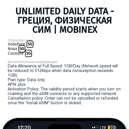
UNLIMITED DAILY DATA -
ГРЕЦИЯ, ФИЗИЧЕСКАЯ
СИМ | MOBINEX
Оператор сети
Vodafone
5G
Nova
5G
Cosmote
5G
Дополнительная информация
Data Allowance at Full Speed: 1GB/Day (Network speed will
be reduced to 512kbps when data consumption exceeds
1GB).
Plan type: Data only
APN: plus
Activation Policy: The validity period starts when you turn on
roaming and the eSIM connects to any supported network.
Cancellation policy: Order can not be cancelled or refunded
once the "install eSIM" button is clicked.