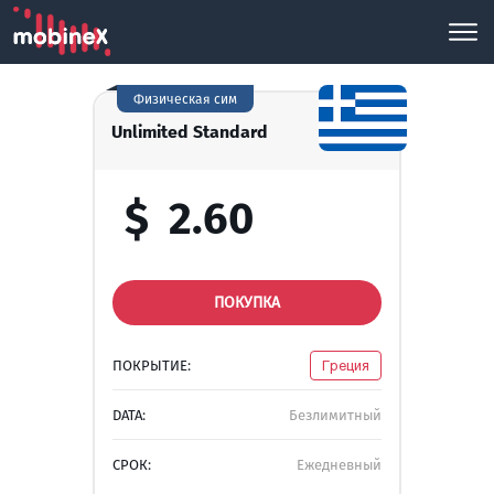
Физическая сим
Unlimited Standard
$
2.60
ПОКУПКА
ПОКРЫТИЕ:
Греция
DATA:
Безлимитный
СРОК:
Ежедневный