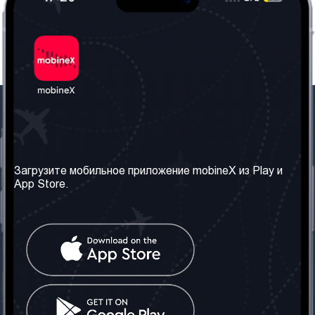
Наша компания
Необходимая
информация
О нас
Загрузите мобильное приложение mobineX из Play и
Правила и Условия
App Store.
Наши сервисы
Политика
Получить SIM-карту
конфиденциальности
Часто задаваемые
вопросы
Контакт
Социальные сети
Грузия: Тбилиси