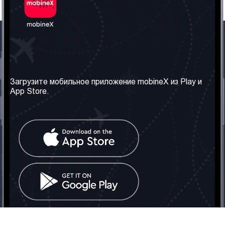
Наша компания
Необходимая
информация
О нас
Загрузите мобильное приложение mobineX из Play и
Правила и Условия
App Store.
Наши сервисы
Политика
Получить SIM-карту
конфиденциальности
Часто задаваемые
вопросы
Контакт
Социальные сети
Грузия: Тбилиси
Телефон: +442030340050
Email:
info@mobinex.com
Контакт