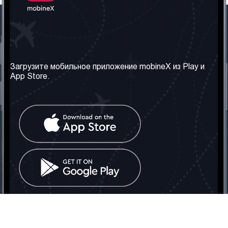
Наша компания
Необходимая
информация
О нас
Загрузите мобильное приложение mobineX из Play и
Правила и Условия
App Store.
Наши сервисы
Политика
Получить SIM-карту
конфиденциальности
Часто задаваемые
вопросы
Контакт
Социальные сети
Грузия: Тбилиси
Телефон: +442030340050
Email:
info@mobinex.com
Контакт