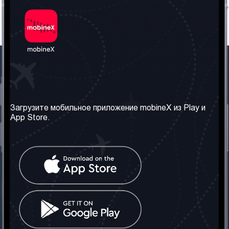
Наша компания
Необходимая
информация
О нас
Загрузите мобильное приложение mobineX из Play и
Правила и Условия
App Store.
Наши сервисы
Политика
Получить SIM-карту
конфиденциальности
Часто задаваемые
вопросы
Контакт
Социальные сети
Грузия: Тбилиси
Телефон: +442030340050