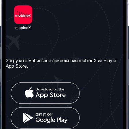
Наша компания
Необходимая
информация
О нас
Загрузите мобильное приложение mobineX из Play и
Правила и Условия
App Store.
Наши сервисы
Политика
Получить SIM-карту
конфиденциальности
Часто задаваемые
вопросы
Контакт
Социальные сети
Грузия: Тбилиси
Телефон: +442030340050