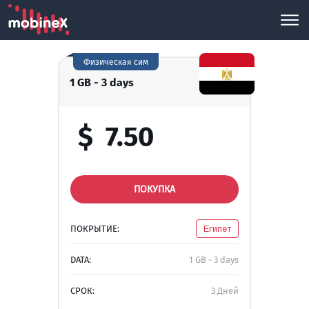
Физическая сим
1 GB - 3 days
$
7.50
ПОКУПКА
ПОКРЫТИЕ:
Египет
DATA:
1 GB - 3 days
СРОК:
3 Дней