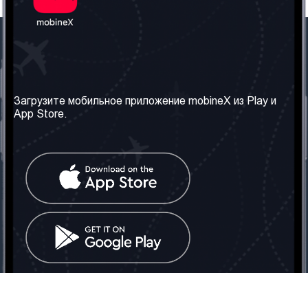
Наша компания
Необходимая
информация
О нас
Загрузите мобильное приложение mobineX из Play и
Правила и Условия
App Store.
Наши сервисы
Политика
Получить SIM-карту
конфиденциальности
Часто задаваемые
вопросы
Контакт
Социальные сети
Грузия: Тбилиси
Телефон: +442030340050
Email:
info@mobinex.com
Контакт