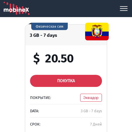
Физическая сим
3 GB - 7 days
$
20.50
ПОКУПКА
ПОКРЫТИЕ:
Эквадор
DATA:
3 GB - 7 days
СРОК:
7 Дней