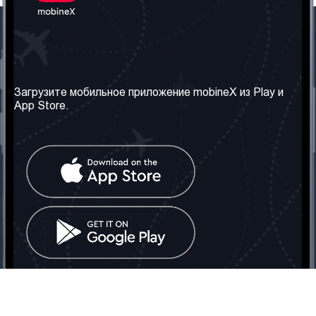
Наша компания
Необходимая
информация
О нас
Загрузите мобильное приложение mobineX из Play и
Правила и Условия
App Store.
Наши сервисы
Политика
Получить SIM-карту
конфиденциальности
Часто задаваемые
вопросы
Контакт
Социальные сети
Грузия: Тбилиси
Телефон: +442030340050
Email:
info@mobinex.com
Контакт