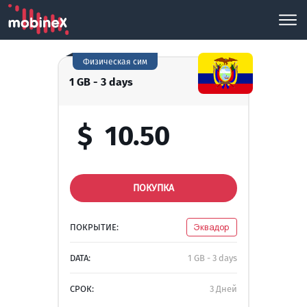
Физическая сим
1 GB - 3 days
$
10.50
ПОКУПКА
ПОКРЫТИЕ:
Эквадор
DATA:
1 GB - 3 days
СРОК:
3 Дней