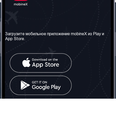
Наша компания
Необходимая
информация
О нас
Загрузите мобильное приложение mobineX из Play и
Правила и Условия
App Store.
Наши сервисы
Политика
Получить SIM-карту
конфиденциальности
Часто задаваемые
вопросы
Контакт
Социальные сети
Грузия: Тбилиси
Телефон: +442030340050
Email:
info@mobinex.com
Контакт