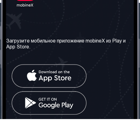
Наша компания
Необходимая
информация
О нас
Загрузите мобильное приложение mobineX из Play и
Правила и Условия
App Store.
Наши сервисы
Политика
Получить SIM-карту
конфиденциальности
Часто задаваемые
вопросы
Контакт
Социальные сети
Грузия: Тбилиси
Телефон: +442030340050
Email:
info@mobinex.com
Контакт