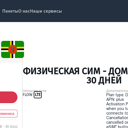
Пакеты
О нас
Наши сервисы
ФИЗИЧЕСКАЯ СИМ - ДОМ
30 ДНЕЙ
Оператор сети
Дополнитель
FLOW
LTE
Plan type: 
APN: plus
Activation P
when you t
connects to
оминика
Cancellatio
cancelled o
B - 30 days
eSIM" button