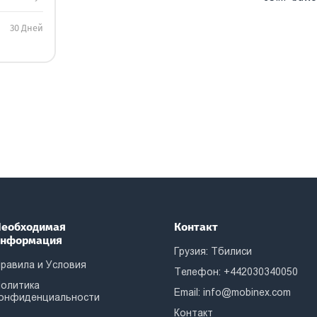
30 Дней
еобходимая
Контакт
информация
Грузия: Тбилиси
равила и Условия
Телефон: +442030340050
олитика
Email:
info@mobinex.com
онфиденциальности
Контакт