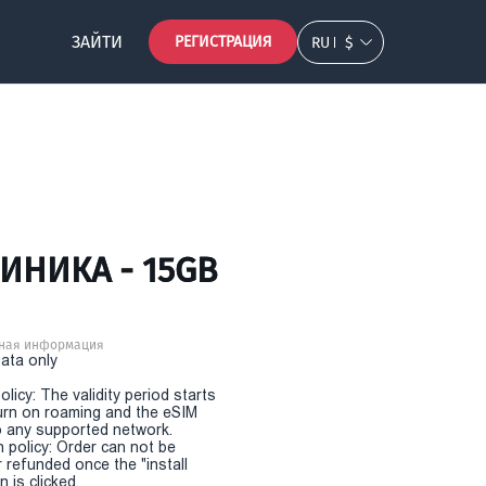
ЗАЙТИ
РЕГИСТРАЦИЯ
RU
$
ИНИКА - 15GB
ная информация
Data only
olicy: The validity period starts
urn on roaming and the eSIM
 any supported network.
n policy: Order can not be
r refunded once the "install
 is clicked.