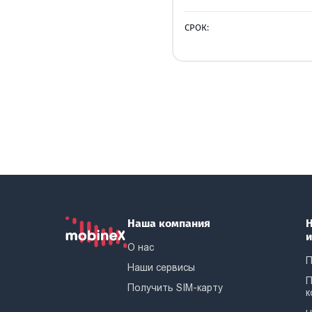
СРОК:
Наша компания
Н
О нас
П
Наши сервисы
П
Получить SIM-карту
к