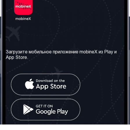
Наша компания
Необходимая
информация
О нас
Загрузите мобильное приложение mobineX из Play и
Правила и Условия
App Store.
Наши сервисы
Политика
Получить SIM-карту
конфиденциальности
Часто задаваемые
вопросы
Контакт
Социальные сети
Грузия: Тбилиси
Телефон: +442030340050
Email:
info@mobinex.com