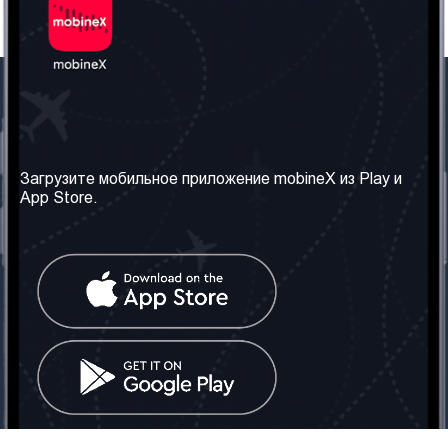
Наша компания
Необходимая
информация
О нас
Загрузите мобильное приложение mobineX из Play и
Правила и Условия
App Store.
Наши сервисы
Политика
Получить SIM-карту
конфиденциальности
Часто задаваемые
вопросы
Контакт
Социальные сети
Грузия: Тбилиси
Телефон: +442030340050
Email:
info@mobinex.com