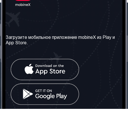
Наша компания
Необходимая
информация
О нас
Загрузите мобильное приложение mobineX из Play и
Правила и Условия
App Store.
Наши сервисы
Политика
Получить SIM-карту
конфиденциальности
Часто задаваемые
вопросы
Контакт
Социальные сети
Грузия: Тбилиси
Телефон: +442030340050
Email:
info@mobinex.com
Контакт