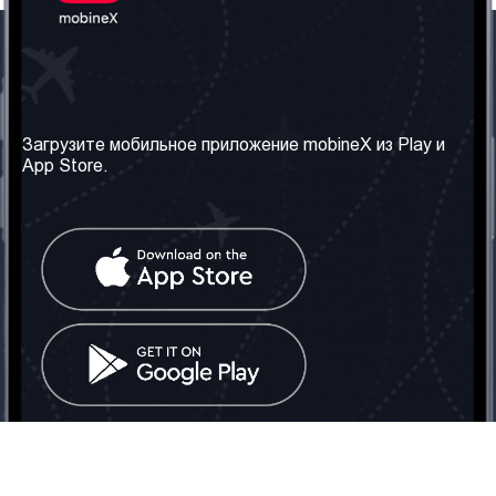
Наша компания
Необходимая
информация
О нас
Загрузите мобильное приложение mobineX из Play и
Правила и Условия
App Store.
Наши сервисы
Политика
Получить SIM-карту
конфиденциальности
Часто задаваемые
вопросы
Контакт
Социальные сети
Грузия: Тбилиси
Телефон: +442030340050
Email:
info@mobinex.com
Контакт