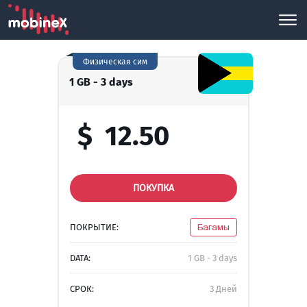
Физическая сим
1 GB - 3 days
$
12.50
ПОКУПКА
ПОКРЫТИЕ:
Багамы
DATA:
1 GB - 3 days
СРОК:
3 Дней