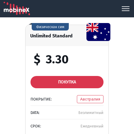
Физическая сим
Unlimited Standard
$
3.30
ПОКУПКА
ПОКРЫТИЕ:
Австралия
DATA:
Безлимитный
СРОК:
Ежедневный