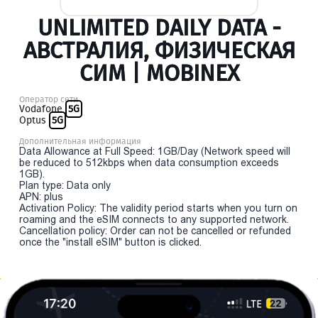
UNLIMITED DAILY DATA -
АВСТРАЛИЯ, ФИЗИЧЕСКАЯ
СИМ | MOBINEX
Оператор сети
Vodafone
5G
Optus
5G
Дополнительная информация
Data Allowance at Full Speed: 1GB/Day (Network speed will
be reduced to 512kbps when data consumption exceeds
1GB).
Plan type: Data only
APN: plus
Activation Policy: The validity period starts when you turn on
roaming and the eSIM connects to any supported network.
Cancellation policy: Order can not be cancelled or refunded
once the "install eSIM" button is clicked.