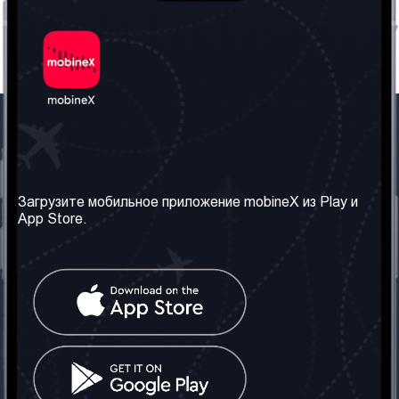
Наша компания
Необходимая
информация
О нас
Загрузите мобильное приложение mobineX из Play и
Правила и Условия
App Store.
Наши сервисы
Политика
Получить SIM-карту
конфиденциальности
Часто задаваемые
вопросы
Контакт
Социальные сети
Грузия: Тбилиси