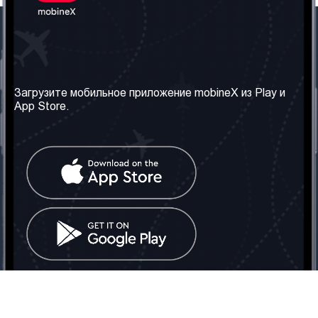
Наша компания
Необходимая
информация
О нас
Загрузите мобильное приложение mobineX из Play и
Правила и Условия
App Store.
Наши сервисы
Политика
Получить SIM-карту
конфиденциальности
Часто задаваемые
вопросы
Контакт
Социальные сети
Грузия: Тбилиси
Телефон: +442030340050
Email:
info@mobinex.com
Контакт