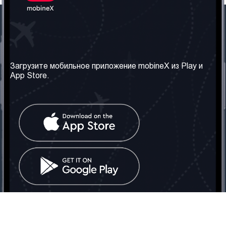
Наша компания
Необходимая
информация
О нас
Загрузите мобильное приложение mobineX из Play и
Правила и Условия
App Store.
Наши сервисы
Политика
Получить SIM-карту
конфиденциальности
Часто задаваемые
вопросы
Контакт
Социальные сети
Грузия: Тбилиси
Телефон: +442030340050
Email:
info@mobinex.com
Контакт