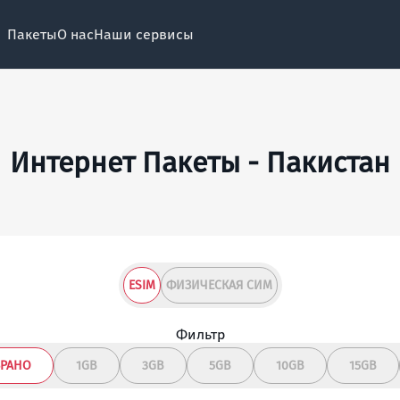
Пакеты
О нас
Наши сервисы
Интернет Пакеты - Пакистан
ESIM
ФИЗИЧЕСКАЯ СИМ
Фильтр
БРАНО
1GB
3GB
5GB
10GB
15GB