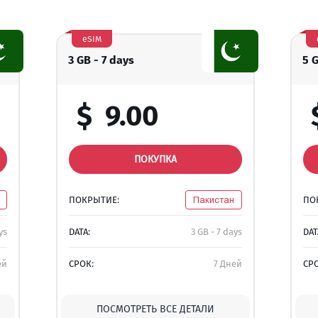
eSIM
3 GB - 7 days
5 
$
9.00
ПОКУПКА
ПОКРЫТИЕ:
Пакистан
ПО
ys
DATA:
3 GB - 7 days
DAT
ей
СРОК:
7 Дней
СР
ПОСМОТРЕТЬ ВСЕ ДЕТАЛИ