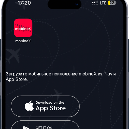
Наша компания
Необходимая
информация
О нас
Загрузите мобильное приложение mobineX из Play и
Правила и Условия
App Store.
Наши сервисы
Политика
Получить SIM-карту
конфиденциальности
Часто задаваемые
вопросы
Контакт
Социальные сети