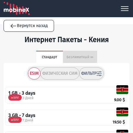
Вернутся назад
Интернет Пакеты - Кения
Стандарт
Безлимитный ∞
ESIM
ФИЗИЧЕСКАЯ СИМ
ФИЛЬТР
1 GB - 3 days
eSIM
3 Дней
9.00
$
3 GB - 7 days
eSIM
7 Дней
19.50
$