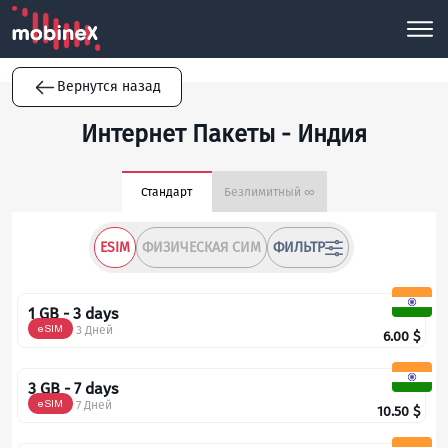
Вернутся назад
Интернет Пакеты - Индия
Стандарт
Безлимитный ∞
ESIM
ФИЗИЧЕСКАЯ СИМ
ФИЛЬТР
1 GB - 3 days
eSIM
3 Дней
6.00
$
3 GB - 7 days
eSIM
7 Дней
10.50
$