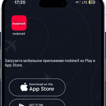
Наша компания
Необходимая
информация
О нас
Загрузите мобильное приложение mobineX из Play и
Правила и Условия
App Store.
Наши сервисы
Политика
Получить SIM-карту
конфиденциальности
Часто задаваемые
вопросы
Контакт
Социальные сети