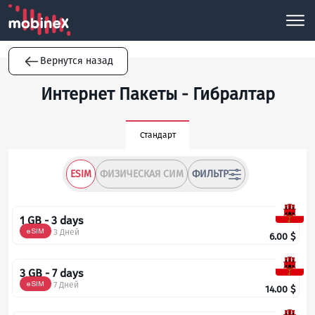
Вернутся назад
Интернет Пакеты - Гибралтар
Стандарт
ESIM
ФИЗИЧЕСКАЯ СИМ
ФИЛЬТР
1 GB - 3 days
eSIM
3 Дней
6.00
$
3 GB - 7 days
eSIM
7 Дней
14.00
$