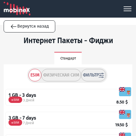
Вернутся назад
Интернет Пакеты - Фиджи
Стандарт
ESIM
ФИЗИЧЕСКАЯ СИМ
ФИЛЬТР
1 GB - 3 days
eSIM
3 Дней
8.50
$
3 GB - 7 days
eSIM
7 Дней
19.50
$